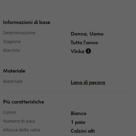
materiali di prima scelta.
Informazioni di base
Materiale:
45% lana di pecora Merino, 45% acrilico, 10%
Determinazione
Donna, Uomo
elastan
Stagione
Tutto l'anno
Marchio
Vlnka
Materiale
Materiale
Lana di pecora
Più caratteristiche
Colore
Bianco
Numero di paia
1 paio
Altezza delle calze
Calzini alti