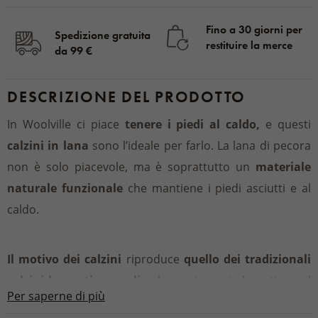
Fino a 30 giorni per
Spedizione gratuita
restituire la merce
da 99 €
DESCRIZIONE DEL PRODOTTO
In Woolville ci piace
tenere i piedi al caldo,
e questi
calzini in lana
sono l’ideale per farlo. La lana di pecora
non è solo piacevole, ma è soprattutto un
materiale
naturale funzionale
che mantiene i piedi asciutti e al
caldo.
Il motivo dei calzini
riproduce
quello dei tradizionali
calzini lavorati a maglia
che venivano indossati con il
Per saperne di più
costume tradizionale.
La variante moderna
di questi