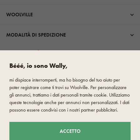
WOOLVILLE
MODALITÀ DI SPEDIZIONE
Bééé, io sono Wally,
mi dispiace interromperti, ma ho bisogno del tuo aiuto per
PAGAMENTO VELOCE E SICURO
poter registrare come ti trovi su Woolville. Per personalizzare
gli annunci, trattiamo i dati personali tramite cookie. Utilizziamo
queste tecnologie anche per annunci non personalizzati. I dati
possono essere condivisi con i nostri partner pubblicitari.
ACCETTO