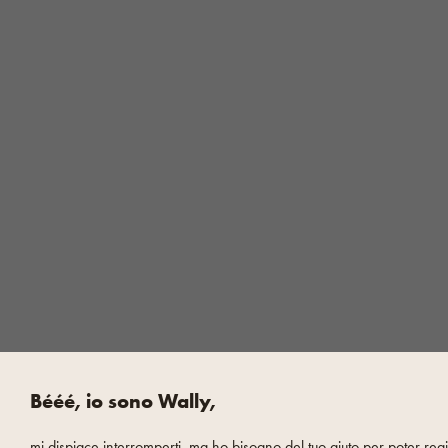
Bééé, io sono Wally,
mi dispiace interromperti, ma ho bisogno del tuo aiuto per poter regis