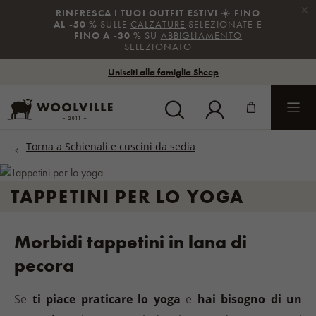
×
RINFRESCA I TUOI OUTFIT ESTIVI
☀️
FINO
AL -50 %
SULLE
CALZATURE
SELEZIONATE E
FINO A -30 %
SU
ABBIGLIAMENTO
SELEZIONATO
Unisciti alla famiglia Sheep
TAPPETINI PER LO YOGA
Morbidi tappetini in lana di
pecora
Se
ti piace praticare lo yoga
e
hai bisogno di un