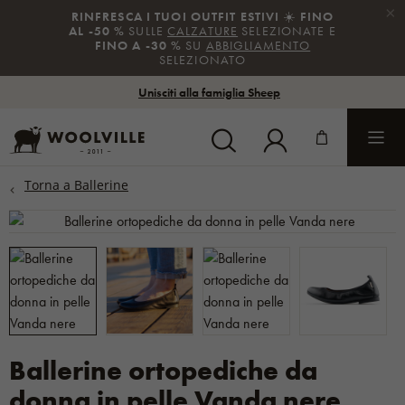
×
IT ESTIVI
☀️
FINO
SCONTI PER LE V
URE
SELEZIONATE E
%
SUGLI
ARTICOLI N
BBIGLIAMENTO
CODICE:
NATO
Unisciti alla famiglia Sheep
Ballerine ortopediche da
donna in pelle Vanda nere