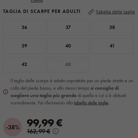
TAGLIA DI SCARPE PER ADULTI
Tabella delle taglie
36
37
38
39
40
41
42
43
Il taglio delle scarpe è adatto soprattutto per un piede stretto e un
collo del piede basso, e allo stesso tempo
si consiglia di
scegliere una taglia più grande
di quella a cui si è abituati
normalmente. Fai riferimento alla
tabella delle taglie
.
99,99 €
-38%
162,99 €