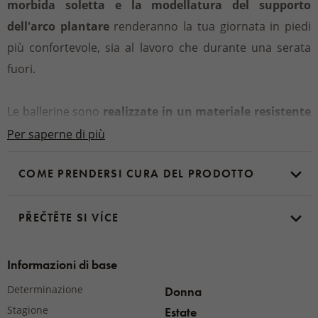
morbida soletta e la modellatura del supporto
dell'arco plantare
renderanno la tua giornata in piedi
più confortevole, sia al lavoro che durante una serata
fuori.
Le ballerine sono
realizzate in un materiale resistente
e naturale
che si adatta alla forma dei piedi nel tempo,
Per saperne di più
offrendo un comfort perfetto. Le ballerine in pelle sono
COME PRENDERSI CURA DEL PRODOTTO
calzature versatili
che non dovrebbero mancare in
nessun guardaroba.
L'eleganza semplice
delle ballerine
si abbina ad abiti e pantaloni, per la città e per il teatro.
PŘEČTĚTE SI VÍCE
Altezza tacco:
6 mm
Informazioni di base
Materiale:
Determinazione
Donna
Tomaia, soletta, fodera – 100 % pelle
Stagione
Estate