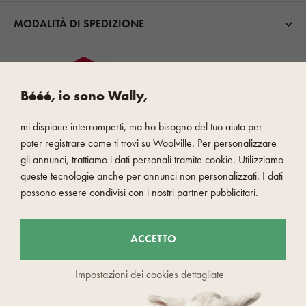
MODALITÀ DI SPEDIZIONE
Bééé, io sono Wally,
mi dispiace interromperti, ma ho bisogno del tuo aiuto per
PAGAMENTO VELOCE E SICURO
poter registrare come ti trovi su Woolville. Per personalizzare
gli annunci, trattiamo i dati personali tramite cookie. Utilizziamo
queste tecnologie anche per annunci non personalizzati. I dati
possono essere condivisi con i nostri partner pubblicitari.
ACCETTO
Impostazioni dei cookies dettagliate
© 2026 Woolville.it - Czech Wool company s.r.o
Segnala contenuti inappropriati
Impostazioni dei cookies