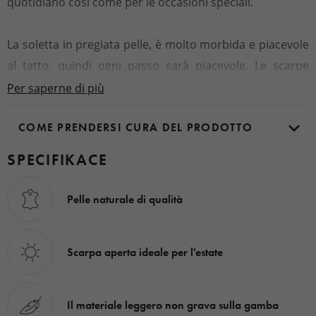
quotidiano così come per le occasioni speciali.
La soletta in pregiata pelle, è molto morbida e piacevole
al tatto, quindi ogni passo sarà piacevole. Le scarpe
sono molto leggere e quindi non pesano sul piede, la
Per saperne di più
suola è flessibile per un movimento naturale. Sia che
COME PRENDERSI CURA DEL PRODOTTO
utilizzi le ciabatte
durante i viaggi al lavoro, per
commissioni in città o durante le vacanze estive,
i
SPECIFIKACE
tuoi piedi resteranno sempre confortevoli.
Pelle naturale di qualità
Materiale:
Tomaia, soletta, fodera – 100 % pelle
Scarpa aperta ideale per l'estate
Suola - 100 % PU
Il materiale leggero non grava sulla gamba