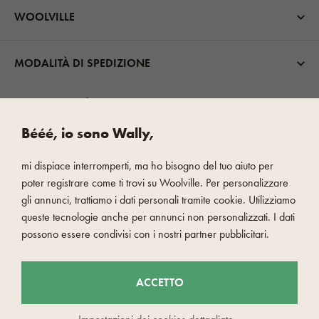
WOOLVILLE
MODALITÀ DI SPEDIZIONE
Bééé, io sono Wally,
mi dispiace interromperti, ma ho bisogno del tuo aiuto per
PAGAMENTO VELOCE E SICURO
poter registrare come ti trovi su Woolville. Per personalizzare
gli annunci, trattiamo i dati personali tramite cookie. Utilizziamo
queste tecnologie anche per annunci non personalizzati. I dati
possono essere condivisi con i nostri partner pubblicitari.
ACCETTO