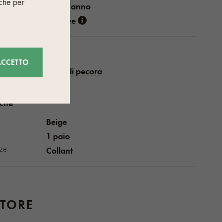
nche per
Tutto l'anno
Woolee
ACCETTO
Lana di pecora
iche
Beige
1 paio
lze
Collant
TORE