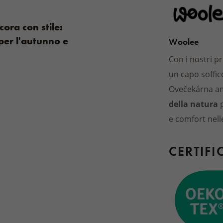
cora con stile:
per l'autunno e
Woolee
Con i nostri p
un capo soffi
Ovečekárna a
della natura
e comfort nell
CERTIFI