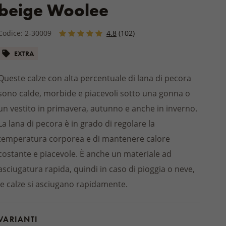
a cucina
Cappotti
GIARDINO / BALCONE
beige Woolee
AMBINI E
ma
Creme
Giacche
Abbigliamento
ATURALI
STIVALI
e
REGALI PER IL COTTAGE E LA
etti
Per il bagno
MATERASSI E TOPPER
UNA
batte ortopediche
Scarpe da giardino
BAITA
oniali
Codice: 2-30009
4.8
(102)
Balsami e unguenti
eli
Cuscini da sedia
BAMBINI
STREETWEAR
Altri cosmetici naturali
I BAMBINI
SOLETTE PER LE SCARPE
EXTRA
PELLI
Coperte e plaid da esterno
ofole per bambini
a sauna
ABBIGLIAMENTO DA CASA
Prodotti in legno e rattan
ambini
Pigiami e camicie da notte
Queste calze con alta percentuale di lana di pecora
pelli
ambini
ACCESSORI PER SCARPE
agno
PRODOTTI PER LA PULIZIA
Accappatoi
sono calde, morbide e piacevoli sotto una gonna o
i
bini
Lavaggio e asciugatura del
Tuta
un vestito in primavera, autunno e anche in inverno.
i per bambini
bucato
Pantaloncini
La lana di pecora è in grado di regolare la
Prodotti per la casa
 per bambini
temperatura corporea e di mantenere calore
ACCESSORI PER
costante e piacevole. È anche un materiale ad
ABBIGLIAMENTO
RNALI E
asciugatura rapida, quindi in caso di pioggia o neve,
le calze si asciugano rapidamente.
CALDACOLLO
VARIANTI