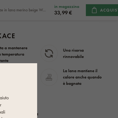
in magazzino
Calze in lana merino beige Woolee
ACQUIS
33,99 €
KACE
ta a mantenere
Una risorsa
 temperatura
rinnovabile
tante
La lana mantiene il
lizzato in
calore anche quando
eriale naturale
è bagnata
aiuto
i base
r
nali
Donna