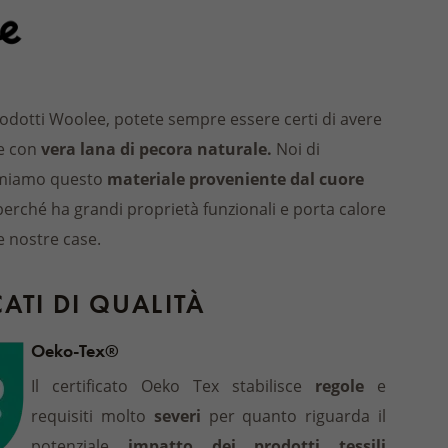
rodotti Woolee, potete sempre essere certi di avere
ce con
vera lana di pecora naturale.
Noi di
miamo questo
materiale proveniente dal cuore
perché ha grandi proprietà funzionali e porta calore
e nostre case.
CATI DI QUALITÀ
Oeko-Tex®
Il certificato Oeko Tex stabilisce
regole
e
requisiti molto
severi
per quanto riguarda il
potenziale
impatto dei prodotti tessili