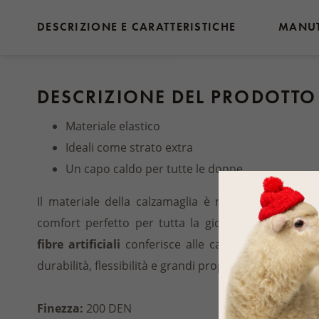
DESCRIZIONE E CARATTERISTICHE
MANU
DESCRIZIONE DEL PRODOTTO
Materiale elastico
Ideali come strato extra
Un capo caldo per tutte le donne
Il materiale della calzamaglia è molto
traspirante
comfort perfetto per tutta la giornata.
La combin
fibre artificiali
conferisce alle calze il meglio di e
durabilità, flessibilità e grandi proprietà funzionali.
Finezza:
200 DEN​​​​​​​