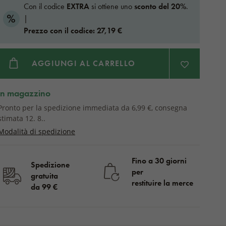
Con il codice
EXTRA
si ottiene uno
sconto del 20%
.
|
Prezzo con il codice: 27,19 €
AGGIUNGI AL CARRELLO
in magazzino
Pronto per la spedizione immediata da 6,99 €, consegna
stimata 12. 8..
Modalità di spedizione
Fino a 30 giorni
Spedizione
per
gratuita
restituire la merce
da 99 €