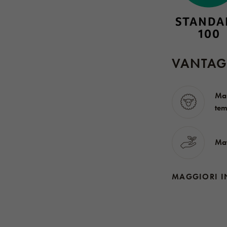
VANTAG
Man
tem
Mat
MAGGIORI I