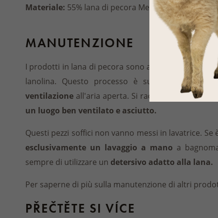
Materiale:
55% lana di pecora Merino, 42% poliamm
MANUTENZIONE
I prodotti in lana di pecora sono autopulenti grazie 
lanolina. Questo processo è supportato da
scu
ventilazione
all'aria aperta. Si raccomanda inoltre 
un luogo ben ventilato e asciutto.
Questi pezzi soffici non vanno messi in lavatrice. Se è
esclusivamente un lavaggio a mano
a bagnomar
sempre di utilizzare un
detersivo adatto alla lana.
Per saperne di più sulla manutenzione di altri prodot
PŘEČTĚTE SI VÍCE