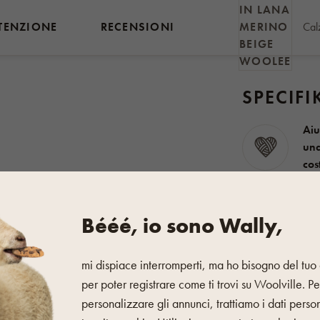
TENZIONE
RECENSIONI
SPECIFI
Aiu
una
cos
Rea
 ed elastico,
garantisce un
mat
Bééé, io sono Wally,
azione di lana naturale e
ntrambi i mondi: resistenza,
mi dispiace interromperti, ma ho bisogno del tuo 
Informazioni d
per poter registrare come ti trovi su Woolville. Pe
personalizzare gli annunci, trattiamo i dati perso
Determinazione