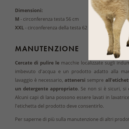
Dimensioni:
M
- circonferenza testa 56 cm
XXL
- circonferenza della testa 62 cm
MANUTENZIONE
Cercate di pulire le
macchie localizzate sugli indu
imbevuto d'acqua e un prodotto adatto alla manu
lavaggio è necessario,
attenersi
sempre
all'etiche
un detergente appropriato
. Se non si è sicuri, si
Alcuni capi di lana possono essere lavati in lavatr
l'etichetta del prodotto deve consentirlo.
Per saperne di più sulla manutenzione di altri prodot