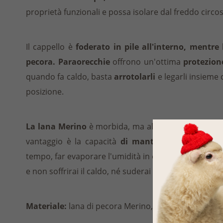
proprietà funzionali e possa isolare dal freddo circo
Il cappello è
foderato in pile all'interno, mentre 
pecora. Paraorecchie
offrono un'ottima
protezione
quando fa caldo, basta
arrotolarli
e legarli insieme 
posizione.
La lana Merino
è morbida, ma allo stesso tempo è u
vantaggio è la capacità
di mantenere una tempe
tempo, far evaporare l'umidità in eccesso nell'aria, 
e non soffrirai il caldo, né suderai inutilmente.
Materiale:
lana di pecora Merino, pile