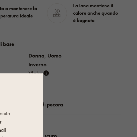
La lana mantiene il
ta a mantenere la
calore anche quando
peratura ideale
è bagnata
i base
Donna, Uomo
Inverno
Vlnka
Lana di pecora
aiuto
r
iche
nali
Grigio scuro