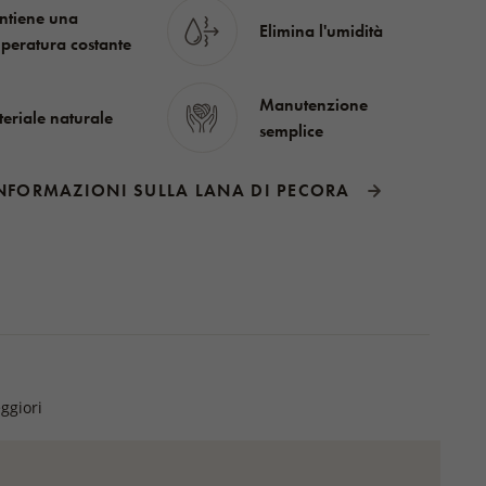
tiene una
Elimina l'umidità
peratura costante
Manutenzione
eriale naturale
semplice
NFORMAZIONI SULLA LANA DI PECORA
eggiori