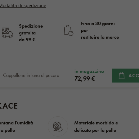
Modalità di spedizione
Fino a 30 giorni
Spedizione
per
gratuita
restituire la merce
da 99 €
in magazzino
Cappellone in lana di pecora
ACQ
72,99 €
KACE
ontana l'umidità
Materiale morbido e
la pelle
delicato per la pelle