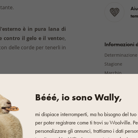
stante.
Aiu
tem
l'esterno è in pura lana di
 contro il gelo e il vento
e,
Informazioni d
con delle corde per tenerli in
Determinazione
Stagione
Marchio
n materiale durevole, il cui
ratura stabile
. Allo stesso
Materiale
Bééé, io sono Wally,
così
sarai sempre a tuo agio
,
Materiale
mi dispiace interromperti, ma ho bisogno del tuo 
per poter registrare come ti trovi su Woolville. Pe
Più caratterist
personalizzare gli annunci, trattiamo i dati perso
Colore