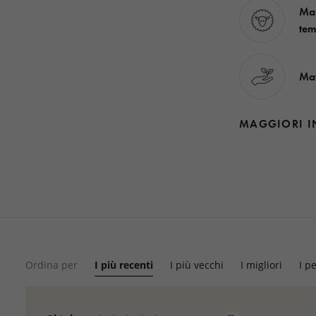
Man
tem
Mat
MAGGIORI I
Ordina per
I più recenti
I più vecchi
I migliori
I p