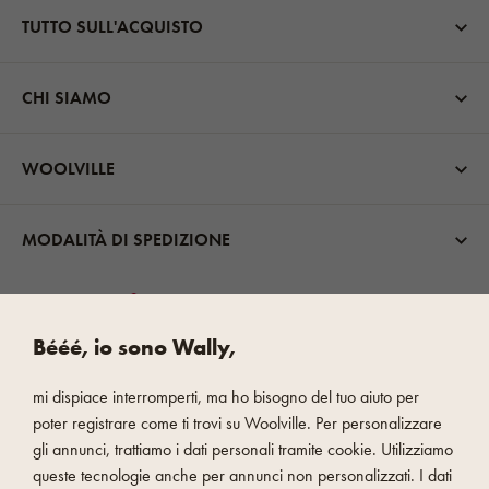
TUTTO SULL'ACQUISTO
CHI SIAMO
WOOLVILLE
MODALITÀ DI SPEDIZIONE
Bééé, io sono Wally,
mi dispiace interromperti, ma ho bisogno del tuo aiuto per
PAGAMENTO VELOCE E SICURO
poter registrare come ti trovi su Woolville. Per personalizzare
gli annunci, trattiamo i dati personali tramite cookie. Utilizziamo
queste tecnologie anche per annunci non personalizzati. I dati